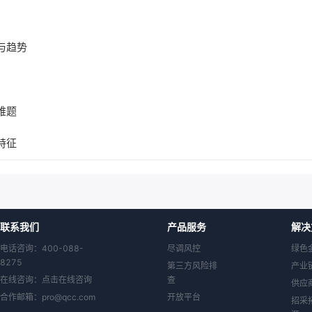
与趋势
难题
特征
联系我们
产品服务
解决
电话咨询：400-088-
尽调风控
绿色
8275
第三方风险排
产业
在线咨询：
点击在线咨询
查
供应
合作邮箱：
pro@qcc.com
开放平台
招采