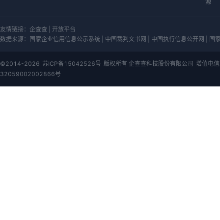
源
友情链接：
企查查
|
开放平台
数据来源：
国家企业信用信息公示系统 | 中国裁判文书网 | 中国执行信息公开网 | 国家知
©2014-2026
苏ICP备15042526号
版权所有 企查查科技股份有限公司
增值电信
32059002002866号