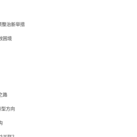
项整治新举措
效困境
之路
转型方向
构
益关联？