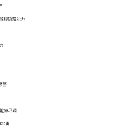
码
能解锁隐藏能力
力
预警
也能做尽调
命地雷