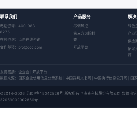
联系我们
产品服务
解决
电话咨询：400-088-
尽调风控
绿色
8275
第三方风险排
产业
在线咨询：
点击在线咨询
查
供应
合作邮箱：
pro@qcc.com
开放平台
招采
源
友情链接：
企查查
|
开放平台
数据来源：
国家企业信用信息公示系统 | 中国裁判文书网 | 中国执行信息公开网 | 国家知
©2014-2026
苏ICP备15042526号
版权所有 企查查科技股份有限公司
增值电信
32059002002866号