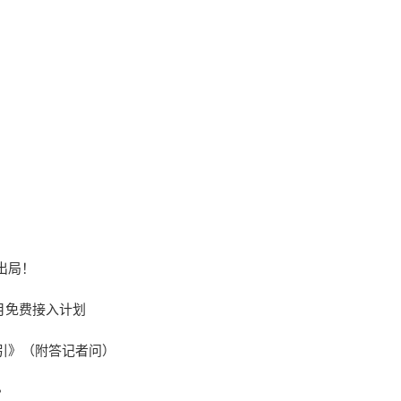
出局！
月免费接入计划
引》（附答记者问）
》