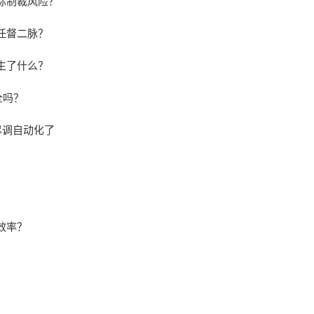
际制裁风险？
任督二脉？
发生了什么？
全吗？
业尽调自动化了
！
效率？