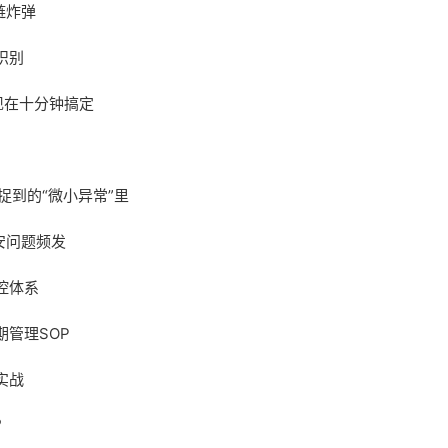
链炸弹
识别
调现在十分钟搞定
捉到的“微小异常”里
安问题频发
控体系
管理SOP
实战
？