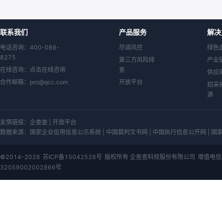
联系我们
产品服务
解决
电话咨询：400-088-
尽调风控
绿色
8275
第三方风险排
产业
在线咨询：
点击在线咨询
查
供应
合作邮箱：
pro@qcc.com
开放平台
招采
源
友情链接：
企查查
|
开放平台
数据来源：
国家企业信用信息公示系统 | 中国裁判文书网 | 中国执行信息公开网 | 国家知
©2014-2026
苏ICP备15042526号
版权所有 企查查科技股份有限公司
增值电信
32059002002866号