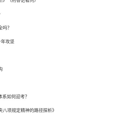
引》（附答记者问）
》
全吗？
十年攻坚
构
体系如何迎考？
央八项规定精神的路径探析》