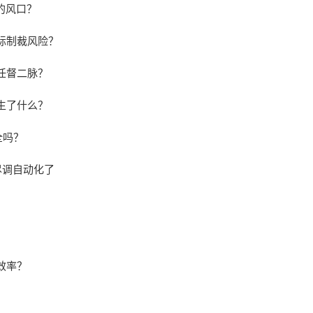
的风口？
际制裁风险？
任督二脉？
发生了什么？
全吗？
业尽调自动化了
！
效率？