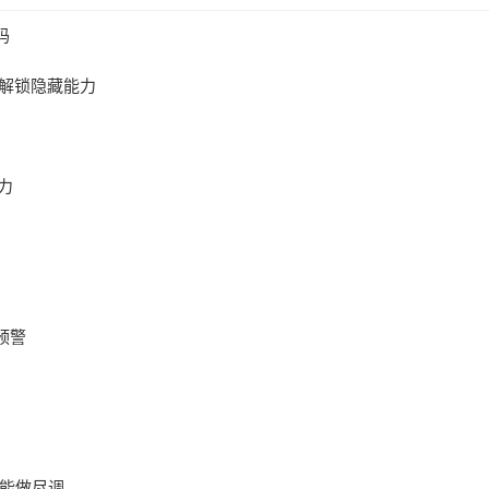
码
能解锁隐藏能力
力
预警
也能做尽调