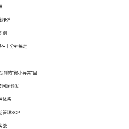
理
链炸弹
识别
调现在十分钟搞定
捉到的“微小异常”里
安问题频发
控体系
管理SOP
实战