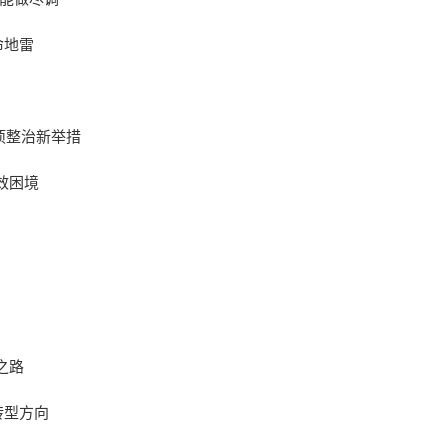
命地雷
项整治新举措
效困境
之路
转型方向