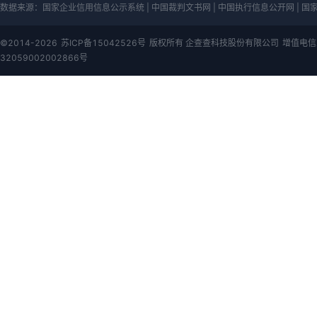
数据来源：
国家企业信用信息公示系统 | 中国裁判文书网 | 中国执行信息公开网 | 国家知
©2014-2026
苏ICP备15042526号
版权所有 企查查科技股份有限公司
增值电信
32059002002866号