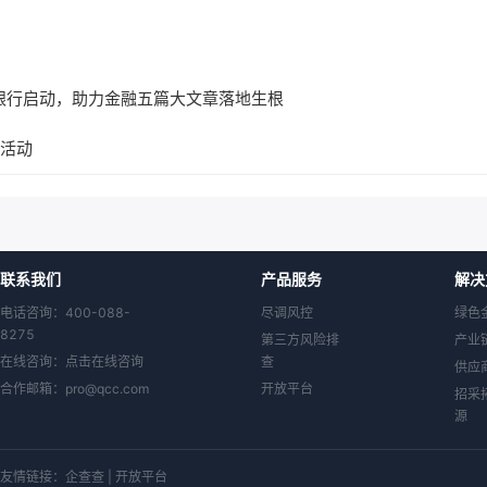
银行启动，助力金融五篇大文章落地生根
’活动
联系我们
产品服务
解决
电话咨询：400-088-
尽调风控
绿色
8275
第三方风险排
产业
在线咨询：
点击在线咨询
查
供应
合作邮箱：
pro@qcc.com
开放平台
招采
源
友情链接：
企查查
|
开放平台