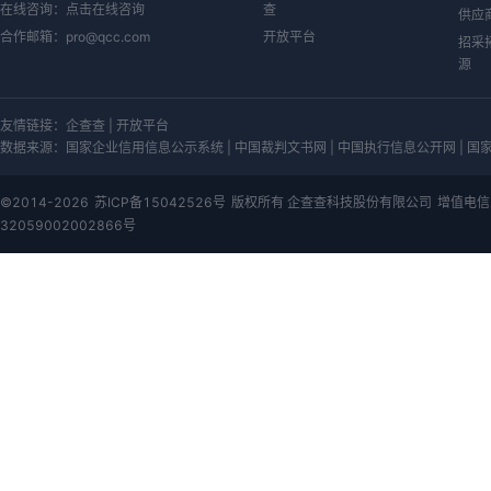
在线咨询：
点击在线咨询
查
供应
合作邮箱：
pro@qcc.com
开放平台
招采
源
友情链接：
企查查
|
开放平台
数据来源：
国家企业信用信息公示系统 | 中国裁判文书网 | 中国执行信息公开网 | 国家知
©2014-2026
苏ICP备15042526号
版权所有 企查查科技股份有限公司
增值电信
32059002002866号