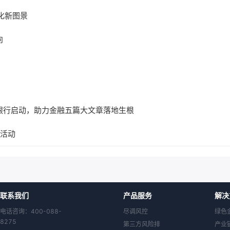
化新图景
向
银行启动，助力金融五篇大文章落地生根
’活动
联系我们
产品服务
解决
电话咨询：400-088-
尽调风控
绿色
8275
第三方风险排
产业