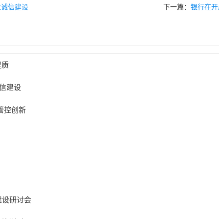
业诚信建设
下一篇：
银行在开
提质
信建设
管控创新
建设研讨会