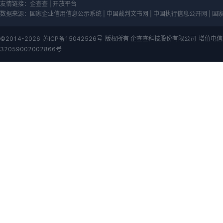
友情链接：
企查查
|
开放平台
数据来源：
国家企业信用信息公示系统 | 中国裁判文书网 | 中国执行信息公开网 | 国家知
©2014-2026
苏ICP备15042526号
版权所有 企查查科技股份有限公司
增值电信
32059002002866号