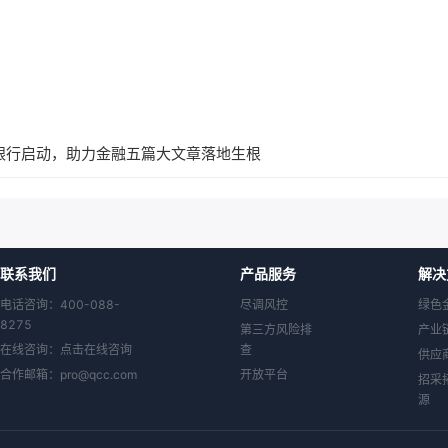
银行启动，助力金融五篇大文章落地生根
联系我们
产品服务
解决
电话咨询：400-088-
尽调风控
绿色
8275
第三方风险排
产业
在线咨询：
点击在线咨询
查
供应
合作邮箱：
pro@qcc.com
开放平台
招采
源