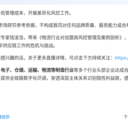
降低管理成本，开展差异化风控工作。
市场研究参考依据，不构成我司对任何品牌质量、服务能力或合
控专家钱凌浩，带来《物流行业对加盟商风控管理及案例剖析》
5年供应链工作的危机与挑战。
题感兴趣的话，关于更多直播详情，可点击下方持续关注：
https
、电子、仓储、运输、物流等制造行业
等多个行业头部企业达成
户提供全链路数字化尽调，穿透深层主体关系识别隐性利益链，
理提质
下