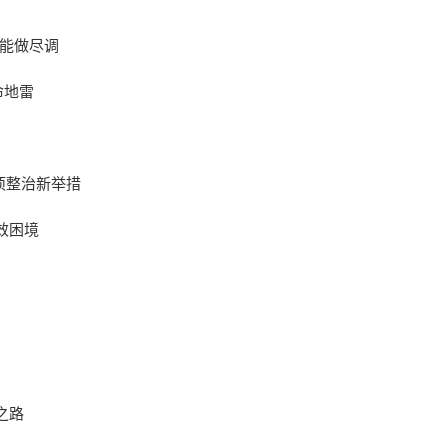
也能做尽调
命地雷
项整治新举措
效困境
之路