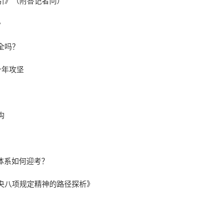
引》（附答记者问）
》
全吗？
十年攻坚
构
体系如何迎考？
央八项规定精神的路径探析》