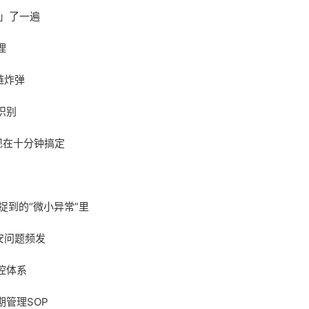
造」了一遍
理
链炸弹
识别
调现在十分钟搞定
捉到的“微小异常”里
安问题频发
控体系
管理SOP