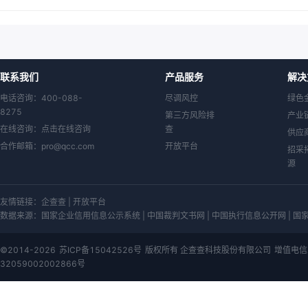
联系我们
产品服务
解决
电话咨询：400-088-
尽调风控
绿色
8275
第三方风险排
产业
在线咨询：
点击在线咨询
查
供应
合作邮箱：
pro@qcc.com
开放平台
招采
源
友情链接：
企查查
|
开放平台
数据来源：
国家企业信用信息公示系统 | 中国裁判文书网 | 中国执行信息公开网 | 国家知
©2014-2026
苏ICP备15042526号
版权所有 企查查科技股份有限公司
增值电信
32059002002866号