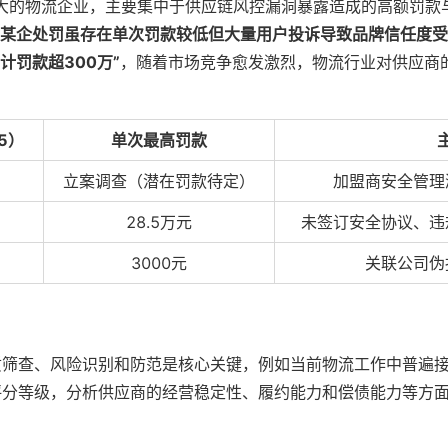
模较大的物流企业，主要集中于供应链风控漏洞暴露造成的高额罚
“某企处罚虽存在单次罚款较低但大量用户投诉导致品牌信任度受
计罚款超300万”
，随着市场竞争愈发激烈，物流行业对供应商
5）
单次最高罚款
立案调查（潜在罚款待定）
加盟商安全管理
28.5万元
未签订安全协议、违
3000元
关联公司伪
质筛查、风险识别和防范是核心关键，例如当前物流工作中普遍
评分等级，分析供应商的经营稳定性、履约能力和偿债能力等方